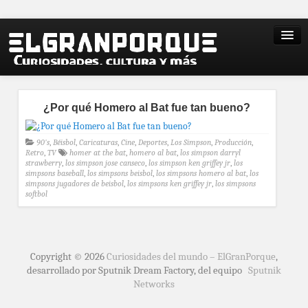
¿Por qué Homero al Bat fue tan bueno?
90's
,
Béisbol
,
Caricaturas
,
Cine
,
Deportes
,
Los Simpson
,
Producción
,
Retro
,
TV
homer at the bat
,
homero al bat
,
los simpson darryl
strawberry
,
los simpson jose canseco
,
los simpson ken griffey jr
,
los
simpsons baseball
,
los simpsons beisbol
,
los simpsons homero al bat
,
los
simpsons jugadores de beisbol
,
los simpsons ken griffey jr
,
los simpsons
softbol
Copyright © 2026
Curiosidades del mundo – ElGranPorque
,
desarrollado por Sputnik Dream Factory, del equipo
Sputnik
Networks