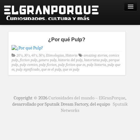
¿Por qué Pulp?
20's
,
30's
,
40's
,
50's
,
Etimologías
,
Historia
amazing stories
,
comics
pulp
,
ficcion pulp
,
genero pulp
,
historia del pulp
,
historietas pulp
,
porque
pulp
,
pulp comics
,
pulp ficcion
,
pulp fiction que es
,
pulp historia
,
pulp que
es
,
pulp significado
,
que es el pulp
,
que es pulp
Copyright © 2026
Curiosidades del mundo – ElGranPorque
,
desarrollado por Sputnik Dream Factory, del equipo
Sputnik
Networks