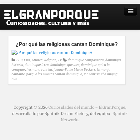
¿Por qué las religiosas cantan Dominique?
60's
,
Cine
,
Música
,
Religión
,
TV
dominique compositora
,
dominique
historia
,
dominique letra
,
dominique que dice
,
dominique quien la
compuso
,
hermana sonrisa
,
Jeanne-Paule Marie Deckers
,
la monja
cantante
,
porque las monjas cantan dominique
,
sor sonrisa
,
the singing
nun
Copyright © 2026
Curiosidades del mundo – ElGranPorque
,
desarrollado por Sputnik Dream Factory, del equipo
Sputnik
Networks