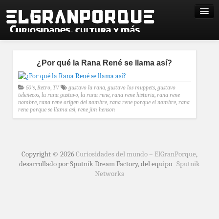
¿Por qué la Rana René se llama así?
50's
,
Retro
,
TV
gustavo la rana
,
gustavo los muppets
,
gustavo
teleñecos
,
la rana gustavo
,
la rana rene
,
rana rene historia
,
rana rene
nombre
,
rana rene origen del nombre
,
rana rene porque el nombre
,
rana
rene porque se llama asi
,
rene jim henson
Copyright © 2026
Curiosidades del mundo – ElGranPorque
,
desarrollado por Sputnik Dream Factory, del equipo
Sputnik
Networks