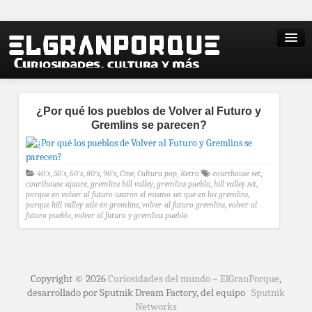
¿Por qué los pueblos de Volver al Futuro y
Gremlins se parecen?
40's
,
50's
,
60's
,
80's
,
90's
,
Cine
,
Cultura pop
,
Retro
courthouse set
,
courthouse square
,
gremlins hill valley
,
gremlins pueblo
,
hill valley set
,
porque en volver al futuro usaron el mismo set que en los gremlins
,
porque hill valley sale en gremlins
,
volver al futuro gremlins
,
volver al
futuro pueblo
,
volver al futuro y gremlins pueblo
Copyright © 2026
Curiosidades del mundo – ElGranPorque
,
desarrollado por Sputnik Dream Factory, del equipo
Sputnik
Networks