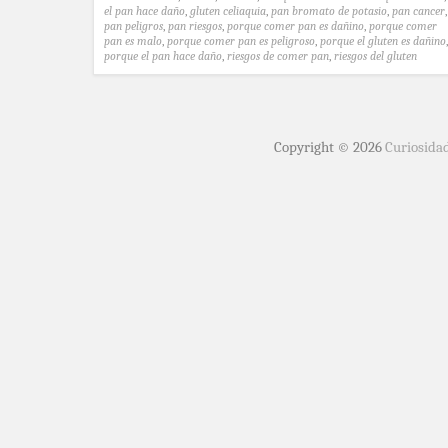
el pan hace daño
,
gluten celiaquia
,
pan bromato de potasio
,
pan cancer
,
pan peligros
,
pan riesgos
,
porque comer pan es dañino
,
porque comer
pan es malo
,
porque comer pan es peligroso
,
porque el gluten es dañino
,
porque el pan hace daño
,
riesgos de comer pan
,
riesgos del gluten
Copyright © 2026
Curiosida