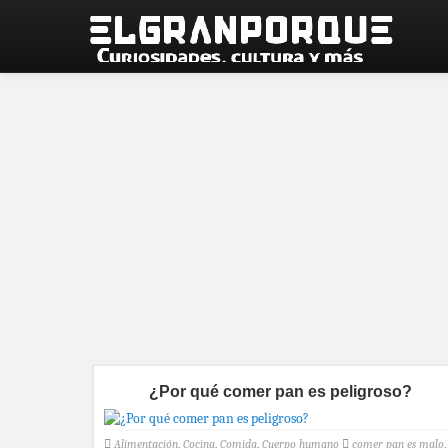
¿Por qué comer pan es peligroso?
Alimentación
,
Cocina
,
Comida
,
Cuerpo humano
comer pan es malo
,