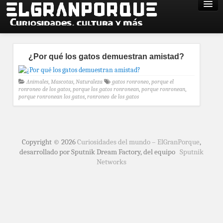
¿Por qué los gatos demuestran amistad?
Animales
,
Mascotas
,
Naturaleza
gatos ronroneo
,
porque el
ronroneo de los gatos
,
porque los gatos ronronean
,
porque ronronean
,
porque ronronean los gatos
,
ronroneo de los gatos
Copyright © 2026
Curiosidades del mundo – ElGranPorque
,
desarrollado por Sputnik Dream Factory, del equipo
Sputnik
Networks