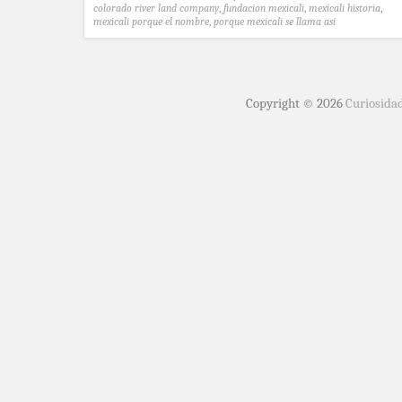
colorado river land company
,
fundacion mexicali
,
mexicali historia
,
mexicali porque el nombre
,
porque mexicali se llama asi
Copyright © 2026
Curiosida