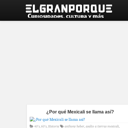
¿Por qué Mexicali se llama así?
40's
,
60's
,
Historia
anthony heber
,
asalto a tierras mexicali
,