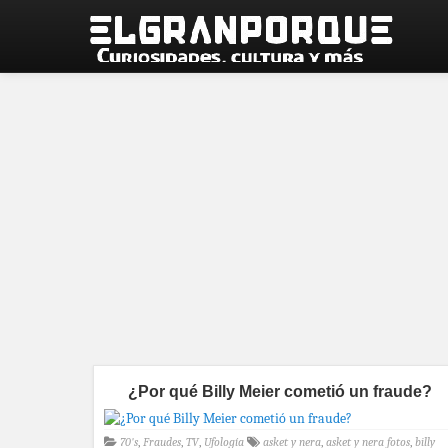
¿Por qué Billy Meier cometió un fraude?
70's
,
Fraudes
,
TV
,
Ufología
asket y nera
,
asket y nera fotos
,
billy