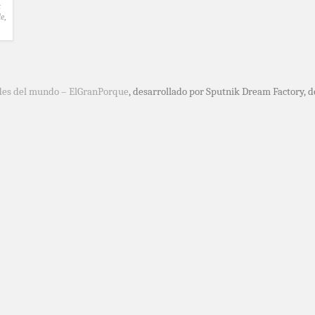
t
de
,
des del mundo – ElGranPorque
, desarrollado por Sputnik Dream Factory, 