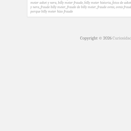
meier asket y nera
,
billy meier fraude
,
billy meier historia
,
fotos de aske
y nera
,
fraude billy meier
,
fraude de billy meier
,
fraude ovnis
,
ovnis frau
porque billy meier hizo fraude
Copyright © 2026
Curiosida