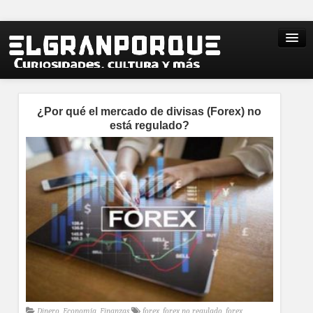
¿Por qué el mercado de divisas (Forex) no
está regulado?
Dinero
,
Economía
,
Finanzas
forex
,
forex no regulado
,
forex