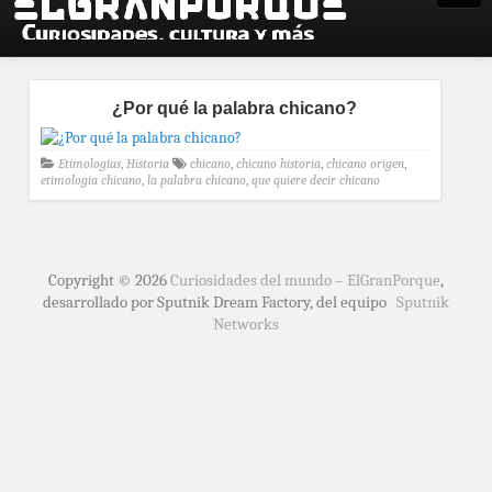
¿Por qué la palabra chicano?
Etimologías
,
Historia
chicano
,
chicano historia
,
chicano origen
,
etimologia chicano
,
la palabra chicano
,
que quiere decir chicano
Copyright © 2026
Curiosidades del mundo – ElGranPorque
,
desarrollado por Sputnik Dream Factory, del equipo
Sputnik
Networks