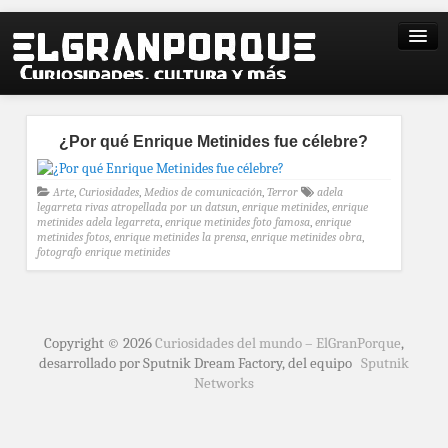
¿Por qué Enrique Metinides fue célebre?
Arte
,
Curiosidades
,
Medios de comunicación
,
Terror
adela
legarreta rivas atropellada por un datsun
,
enrique metinides
,
enrique
metinides adela legarreta
,
enrique metinides foto famosa
,
enrique
metinides fotos
,
enrique metinides la prensa
,
enrique metinides obra
,
fotografo enrique metinides
Copyright © 2026
Curiosidades del mundo – ElGranPorque
,
desarrollado por Sputnik Dream Factory, del equipo
Sputnik
Networks