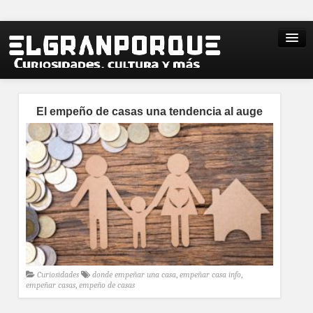
El empeño de casas una tendencia al auge
Curiosidades
donde empeñar una casa
,
empeñar casa info
,
empeñar casas
,
empeño de casas