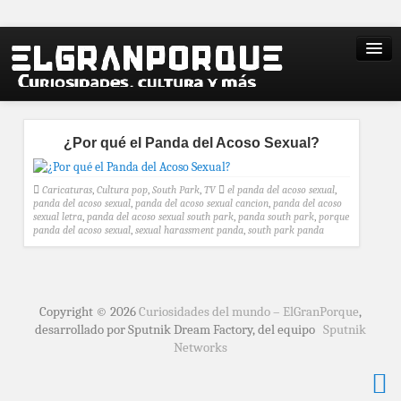
¿Por qué el Panda del Acoso Sexual?
Caricaturas
,
Cultura pop
,
South Park
,
TV
el panda del acoso sexual
,
panda del acoso sexual
,
panda del acoso sexual cancion
,
panda del acoso
sexual letra
,
panda del acoso sexual south park
,
panda south park
,
porque
panda del acoso sexual
,
sexual harassment panda
,
south park panda
Copyright © 2026
Curiosidades del mundo – ElGranPorque
,
desarrollado por Sputnik Dream Factory, del equipo
Sputnik
Networks