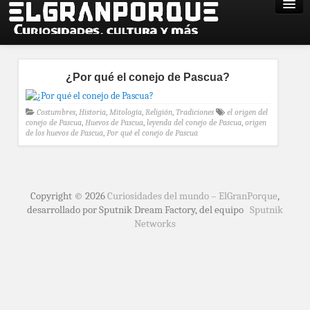
¿Por qué el conejo de Pascua?
Costumbres
,
Historia
,
Mitología
,
Religión
,
Tradiciones
el origen del
conejo de Pascua
,
Huevos de Pascua
,
leyenda del conejo de Pascua
,
origen
de los huevos de Pascua
,
Por qué el conejo de Pascua
Copyright © 2026
Curiosidades del mundo – ElGranPorque
,
desarrollado por Sputnik Dream Factory, del equipo
Sputnik
Networks