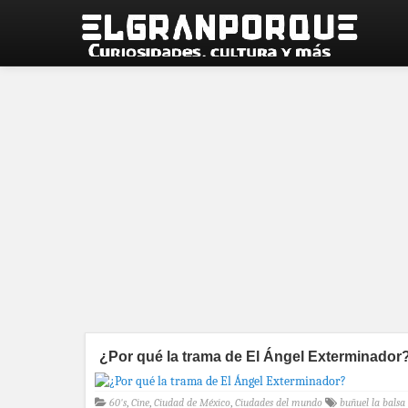
¿Por qué la trama de El Ángel Exterminador
60's
,
Cine
,
Ciudad de México
,
Ciudades del mundo
buñuel la balsa