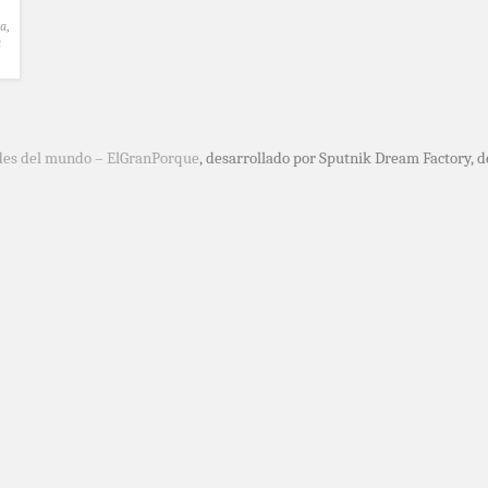
la
,
a
des del mundo – ElGranPorque
, desarrollado por Sputnik Dream Factory, 