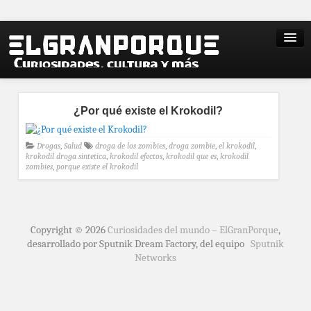
¿Por qué existe el Krokodil?
Drogas
,
Salud
droga de los zombies
,
droga zombie
,
el krokodil
,
krokodil droga sintetica
,
krokodil efectos
,
krokodil que es
,
krokodil
zombies
,
porque existe el krokodil
Copyright © 2026
Curiosidades del mundo – ElGranPorque
,
desarrollado por Sputnik Dream Factory, del equipo
Sputnik
Networks