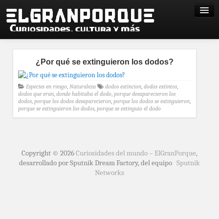
¿Por qué se extinguieron los dodos?
Especies en riesgo
,
Naturaleza
dodos extincion
,
dodos extintos
,
dodos que eran
,
donde habitaba el dodo
,
porque desaparecieron los
dodos
,
porque los dodos desaparecieron
,
porque los dodos se extinguieron
,
porque se extinguieron los dodos
,
porque se extinguio el dodo
Copyright © 2026
Curiosidades del mundo – ElGranPorque
,
desarrollado por Sputnik Dream Factory, del equipo
Sputnik
Networks