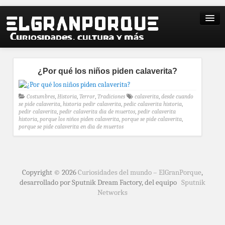
¿Por qué los niños piden calaverita?
Costumbres
,
Historia
,
Terror
,
Tradiciones
calaverita
,
desde cuando
se pide calaverita
,
historia pedir calaverita
,
pedic calaverita historia
,
pedir calaverita
,
pedir calaverita dia de muertos
,
pedir calaverita
historia
,
porque los niños piden calaverita
,
porque se pide calaverita
,
porque se pide calaverita en dia de muertos
Copyright © 2026
Curiosidades del mundo – ElGranPorque
,
desarrollado por Sputnik Dream Factory, del equipo
Sputnik
Networks