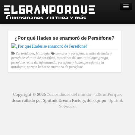
¿Por qué Hades se enamoró de Perséfone?
Curiosidades
,
Mitología
demeter y persefone
,
el mito de hades y
persefone
,
el mito de persefone
,
estaciones del año mitologia griega
,
persefone reina del inframundo
,
persefone y hades
,
persefone y la
mitologia
,
porque hades se enamoro de persefone
Copyright © 2026
Curiosidades del mundo – ElGranPorque
,
desarrollado por Sputnik Dream Factory, del equipo
Sputnik
Networks