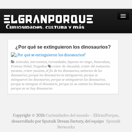
¿Por qué se extinguieron los dinosaurios?
Animales
,
Astronomía
,
Curiosidades
,
Especies en riesgo
,
Naturaleza
,
Premios Nobel
,
Tragedias
crater de chicxulub
,
crater del meteorito
yucatan
,
crater yucatan
,
el fin de los dinosaurios
,
extincion de los
dinosaurios
,
porque los dinosaurios se extinguieron
,
porque se
extingueron los dinosaurios
,
porque se extinguieron los dinosaurios
,
porque se extinguio el dinosaurio
,
porque ya no existen los dinosaurios
,
porque ya no hay dinosaurios
Copyright © 2026
Curiosidades del mundo – ElGranPorque
,
desarrollado por Sputnik Dream Factory, del equipo
Sputnik
Networks