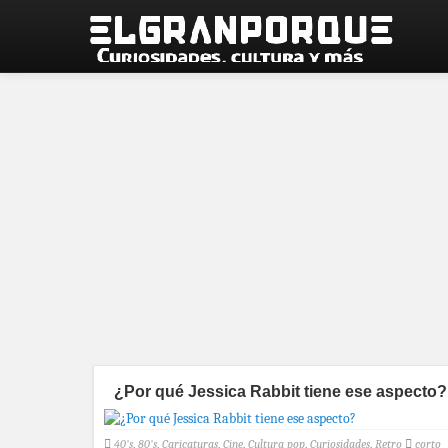
¿Por qué Jessica Rabbit tiene ese aspecto?
40's
,
80's
,
Caricaturas
,
Cine
,
Cultura pop
,
Curiosidades
,
Retro
corto