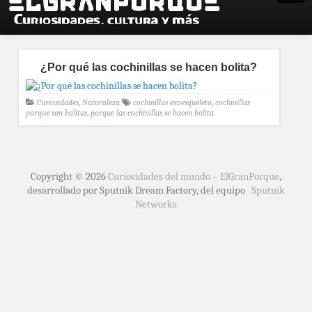
¿Por qué las cochinillas se hacen bolita?
Curiosidades
,
Naturaleza
cochinillas exoesqueleto
,
cochinillas
porque son bolitas
,
porque las cochinillas se hacen bolita
Copyright © 2026
Curiosidades del mundo – ElGranPorque
,
desarrollado por Sputnik Dream Factory, del equipo
Sputnik
Networks