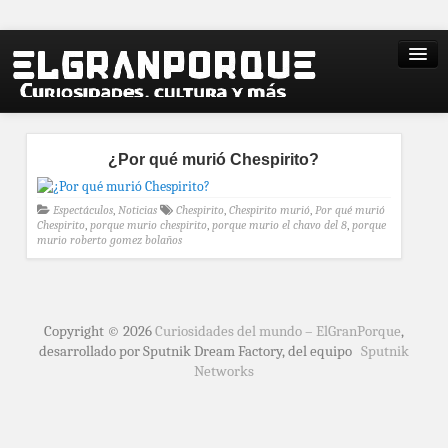
¿Por qué murió Chespirito?
Espectáculos
,
Noticias
Chespirito
,
Chespirito murió
,
Por qué murió
Chespirito
,
porque murio chespirito
,
porque murio el chavo del 8
,
porque
murio roberto gomez bolaños
Copyright © 2026
Curiosidades del mundo – ElGranPorque
,
desarrollado por Sputnik Dream Factory, del equipo
Sputnik
Networks