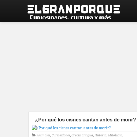
¿Por qué los cisnes cantan antes de morir?
Animales
,
Curiosidades
,
Grecia antigua
,
Historia
,
Mitología
,