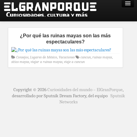
¿Por qué las ruinas mayas son las más
espectaculares?
Consejos
,
Lugares de México
,
Vacaciones
cancun
,
ruinas mayas
,
sitios mayas
,
viajar a ruinas mayas
,
viaje a cancun
Copyright © 2026
Curiosidades del mundo – ElGranPorque
,
desarrollado por Sputnik Dream Factory, del equipo
Sputnik
Networks