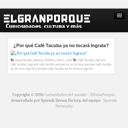
¿Por qué Café Tacuba ya no tocará Ingrata?
Espectáculos
,
Música
,
Política
,
Retro
,
rock
Café Tacuba
,
ingrata
cafe tacuba
,
ingrata cafe tacuba porque ya no la toca
,
porque cafe tacuba
ya no toca ingrata
,
porque cafe tacuba ya no tocara ingrata
Copyright © 2026
Curiosidades del mundo – ElGranPorque
,
desarrollado por Sputnik Dream Factory, del equipo
Sputnik
Networks