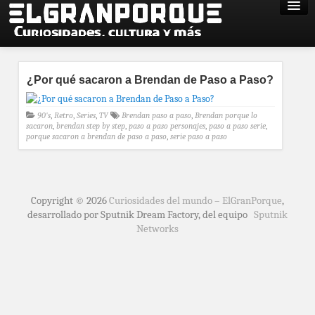
¿Por qué sacaron a Brendan de Paso a Paso?
90's
,
Retro
,
Series
,
TV
Brendan paso a paso
,
Brendan porque lo
sacaron
,
brendan step by step
,
paso a paso personajes
,
paso a paso serie
,
porque sacaron a brendan de paso a paso
,
serie paso a paso
Copyright © 2026
Curiosidades del mundo – ElGranPorque
,
desarrollado por Sputnik Dream Factory, del equipo
Sputnik
Networks