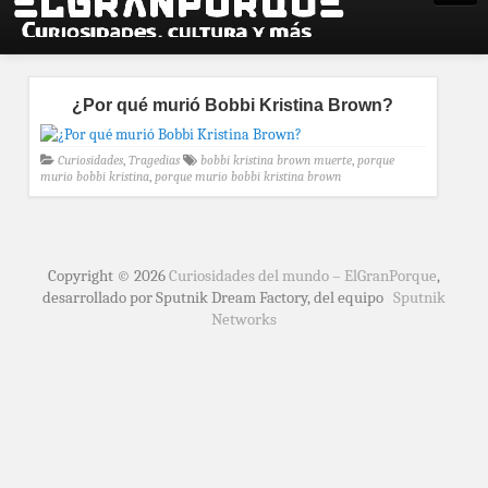
¿Por qué murió Bobbi Kristina Brown?
Curiosidades
,
Tragedias
bobbi kristina brown muerte
,
porque
murio bobbi kristina
,
porque murio bobbi kristina brown
Copyright © 2026
Curiosidades del mundo – ElGranPorque
,
desarrollado por Sputnik Dream Factory, del equipo
Sputnik
Networks