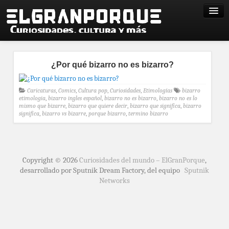
¿Por qué bizarro no es bizarro?
Caricaturas
,
Comics
,
Cultura pop
,
Curiosidades
,
Etimologías
bizarro
etimologia
,
bizarro ingles español
,
bizarro no es bizarro
,
bizarro no es lo
mismo que bizarre
,
bizarro que quiere decir
,
bizarro que significa
,
bizarro
significa
,
bizarro vs bizarre
,
porque bizarro
,
termino bizarro
Copyright © 2026
Curiosidades del mundo – ElGranPorque
,
desarrollado por Sputnik Dream Factory, del equipo
Sputnik
Networks