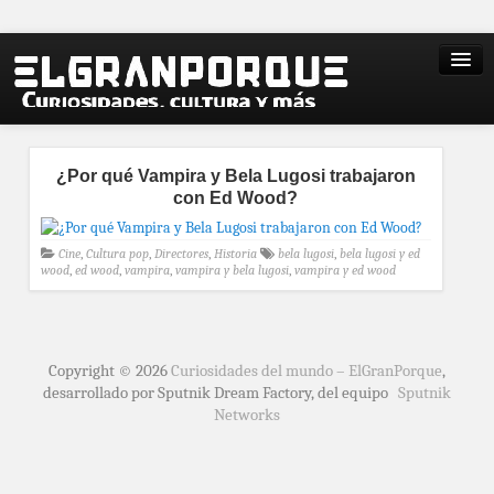
¿Por qué Vampira y Bela Lugosi trabajaron
con Ed Wood?
Cine
,
Cultura pop
,
Directores
,
Historia
bela lugosi
,
bela lugosi y ed
wood
,
ed wood
,
vampira
,
vampira y bela lugosi
,
vampira y ed wood
Copyright © 2026
Curiosidades del mundo – ElGranPorque
,
desarrollado por Sputnik Dream Factory, del equipo
Sputnik
Networks