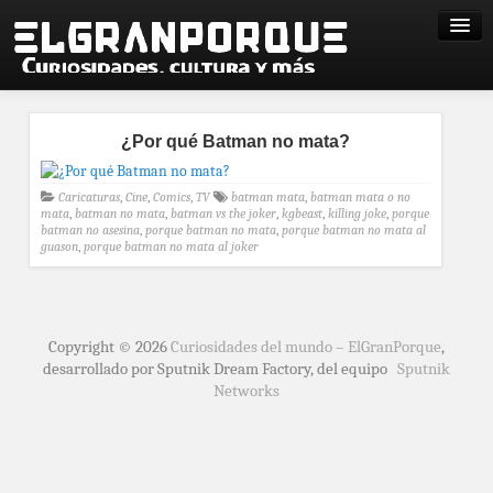
¿Por qué Batman no mata?
Caricaturas
,
Cine
,
Comics
,
TV
batman mata
,
batman mata o no
mata
,
batman no mata
,
batman vs the joker
,
kgbeast
,
killing joke
,
porque
batman no asesina
,
porque batman no mata
,
porque batman no mata al
guason
,
porque batman no mata al joker
Copyright © 2026
Curiosidades del mundo – ElGranPorque
,
desarrollado por Sputnik Dream Factory, del equipo
Sputnik
Networks