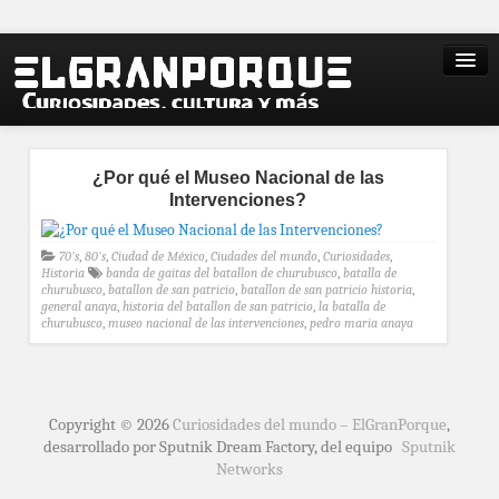
¿Por qué el Museo Nacional de las
Intervenciones?
70's
,
80's
,
Ciudad de México
,
Ciudades del mundo
,
Curiosidades
,
Historia
banda de gaitas del batallon de churubusco
,
batalla de
churubusco
,
batallon de san patricio
,
batallon de san patricio historia
,
general anaya
,
historia del batallon de san patricio
,
la batalla de
churubusco
,
museo nacional de las intervenciones
,
pedro maria anaya
Copyright © 2026
Curiosidades del mundo – ElGranPorque
,
desarrollado por Sputnik Dream Factory, del equipo
Sputnik
Networks