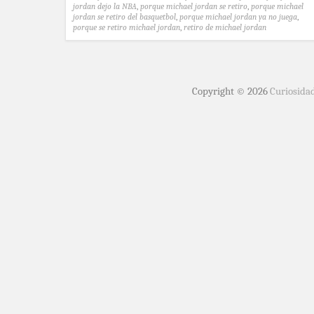
jordan dejo la NBA
,
porque michael jordan se retiro
,
porque michael
jordan se retiro del basquetbol
,
porque michael jordan ya no juega
,
porque se retiro michael jordan
,
retiro de michael jordan
Copyright © 2026
Curiosida