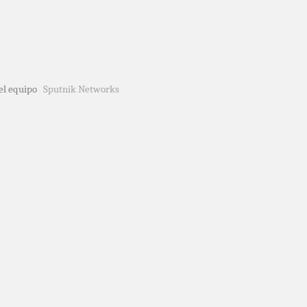
del equipo
Sputnik Networks