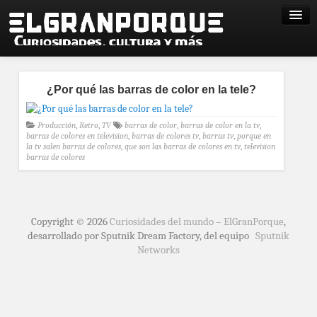
¿Por qué las barras de color en la tele?
Producción
,
Retro
,
TV
barras de color
,
barras de color en la tv
,
barras de colores en television
,
barras de colores tv
,
barras tv
,
porque en
la tv salen barras de colores
,
que son las barras de colores en tv
,
television
barras de colores
Copyright © 2026
Curiosidades del mundo – ElGranPorque
,
desarrollado por Sputnik Dream Factory, del equipo
Sputnik
Networks