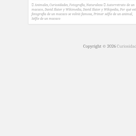
Animales
,
Curiosidades
,
Fotografía
,
Naturaleza
Autorretrato de un
macaco
,
David Slater y Wikimedia
,
David Slater y Wikipedia
,
Por qué es
fotografía de un macaco se volvió famosa
,
Primer selfie de un animal
,
Selfie de un macaco
Copyright © 2026
Curiosida