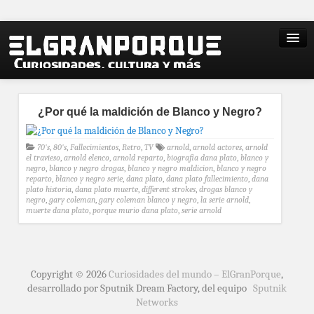
¿Por qué la maldición de Blanco y Negro?
70's
,
80's
,
Fallecimientos
,
Retro
,
TV
arnold
,
arnold actores
,
arnold
el travieso
,
arnold elenco
,
arnold reparto
,
biografia dana plato
,
blanco y
negro
,
blanco y negro drogas
,
blanco y negro maldicion
,
blanco y negro
reparto
,
blanco y negro serie
,
dana plato
,
dana plato fallecimiento
,
dana
plato historia
,
dana plato muerte
,
different strokes
,
drogas blanco y
negro
,
gary coleman
,
gary coleman blanco y negro
,
la serie arnold
,
muerte dana plato
,
porque murio dana plato
,
serie arnold
Copyright © 2026
Curiosidades del mundo – ElGranPorque
,
desarrollado por Sputnik Dream Factory, del equipo
Sputnik
Networks