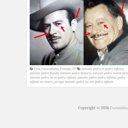
Cine
,
Curiosidades
,
Fraudes
,
TV
antonio pedro es pedro infante
,
antonio pedro fraude
,
antonio pedro historia
,
antonio pedro maria lari
antonio pedro no es pedro infante
,
antonio pedro pedro infante
,
pedro
infante no murio
,
porque antonio pedro no era pedro infante
Copyright © 2026
Curiosida