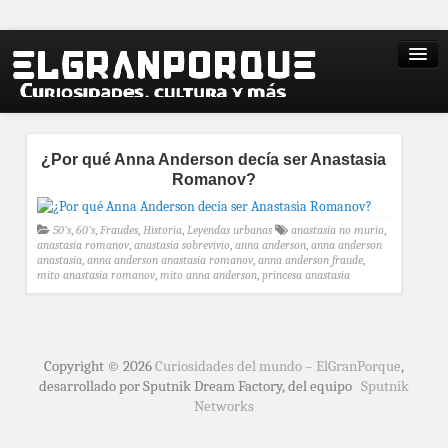
¿Por qué Anna Anderson decía ser Anastasia
Romanov?
50's
,
60's
,
Fraudes
,
Historia
,
Leyendas urbanas
anastasia no murio
,
anastasia romanov
,
anastasia sobrevivio
,
anna anderson
,
anna anderson
anastasia
,
anna anderson anastasia romanov
,
anna anderson fraude
,
mito anastasia romanov
,
mito anna anderson
,
princesa anastasia
Copyright © 2026
Curiosidades del mundo – ElGranPorque
,
desarrollado por Sputnik Dream Factory, del equipo
Sputnik
Networks