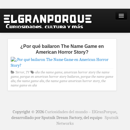
¿Por qué bailaron The Name Game en
American Horror Story?
Terror
,
TV
ahs the name game
,
american horror story the name
game
,
porque en american horror story bailaron
,
porque the name game
ahs
,
the name game ahs
,
the name game american horror story
,
the
name game en ahs
Copyright © 2026
Curiosidades del mundo – ElGranPorque
,
desarrollado por Sputnik Dream Factory, del equipo
Sputnik
Networks