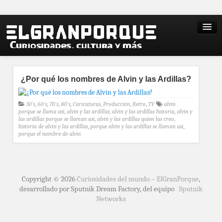
¿Por qué los nombres de Alvin y las Ardillas?
50's
,
60's
,
70's
,
80's
,
Caricaturas
,
Producción
,
Retro
,
TV
alvin
porque se llama asi
,
alvin y las ardillas
,
alvin y las ardillas historia
,
alvin y
las ardillas porque se llaman asi
,
alvin y las ardillas quien las creo
,
historia de alvin y las ardillas
,
porque alvin y las ardillas se llaman asi
,
porque el nombre de alvin
Copyright © 2026
Curiosidades del mundo – ElGranPorque
,
desarrollado por Sputnik Dream Factory, del equipo
Sputnik
Networks