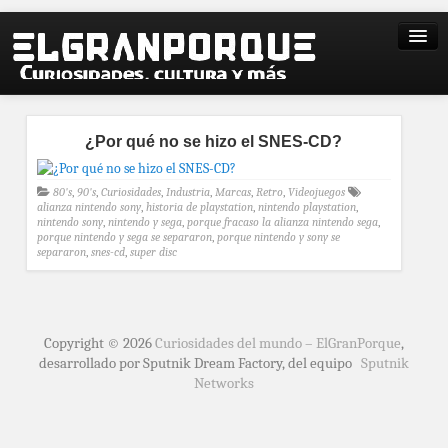
¿Por qué no se hizo el SNES-CD?
80's
,
90's
,
Curiosidades
,
Industria
,
Marcas
,
Retro
,
Videojuegos
alianza nintendo sony
,
historia de playstation
,
nintendo playstation
,
nintendo sony
,
nintendo y sega
,
porque fracaso la alianza nintendo sega
,
porque nintendo y sega se separaron
,
porque nintendo y sony se
separaron
,
snes-cd
,
super disc
Copyright © 2026
Curiosidades del mundo – ElGranPorque
,
desarrollado por Sputnik Dream Factory, del equipo
Sputnik
Networks