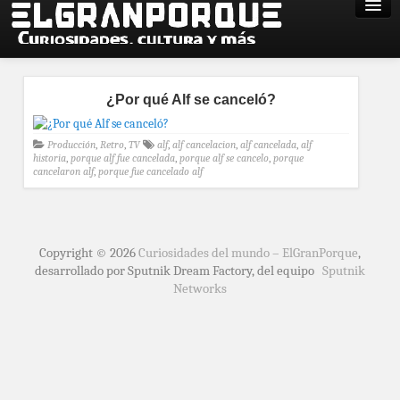
¿Por qué Alf se canceló?
Producción
,
Retro
,
TV
alf
,
alf cancelacion
,
alf cancelada
,
alf
historia
,
porque alf fue cancelada
,
porque alf se cancelo
,
porque
cancelaron alf
,
porque fue cancelado alf
Copyright © 2026
Curiosidades del mundo – ElGranPorque
,
desarrollado por Sputnik Dream Factory, del equipo
Sputnik
Networks