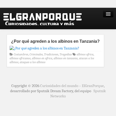
¿Por qué agreden a los albinos en Tanzania?
Costumbres
,
Criminales
,
Tradiciones
,
Tragedias
albinos africa
,
albinos africanos
,
albinos en africa
,
albinos en tanzania
,
atacan a los
albinos
,
ataques a los albinos
Copyright © 2026
Curiosidades del mundo – ElGranPorque
,
desarrollado por Sputnik Dream Factory, del equipo
Sputnik
Networks