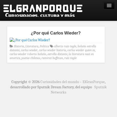
¿Por qué Carlos Wieder?
Historia
,
Literatura
,
Política
alberto ruiz-tagle
,
bolaño estrella
distante
,
carlos wieder
,
carlos wieder historia
,
carlos wieder quien es
,
carlos wieder roberto bolaño
,
estrella distante
,
la literatura nazi en
america
,
poetas chilenos
,
ramirez hoffman
,
ruiz-tagle
Copyright © 2026
Curiosidades del mundo – ElGranPorque
,
desarrollado por Sputnik Dream Factory, del equipo
Sputnik
Networks