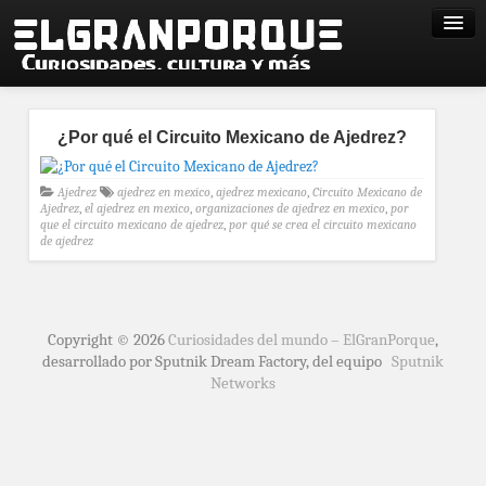
¿Por qué el Circuito Mexicano de Ajedrez?
Ajedrez
ajedrez en mexico
,
ajedrez mexicano
,
Circuito Mexicano de
Ajedrez
,
el ajedrez en mexico
,
organizaciones de ajedrez en mexico
,
por
que el circuito mexicano de ajedrez
,
por qué se crea el circuito mexicano
de ajedrez
Copyright © 2026
Curiosidades del mundo – ElGranPorque
,
desarrollado por Sputnik Dream Factory, del equipo
Sputnik
Networks