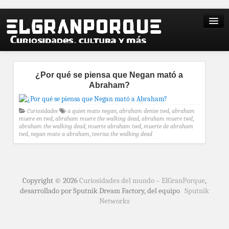
¿Por qué se piensa que Negan mató a
Abraham?
Curiosidades
a quien mato negan
,
abraham denise twd
,
abraham
muere en twd
,
abraham muere the walking dead
,
abraham muere twd
,
abraham the walking dead
,
muerte abraham twd
,
muerte de abraham
twd
,
negan mato a abraham
,
teorias the walking dead
Copyright © 2026
Curiosidades del mundo – ElGranPorque
,
desarrollado por Sputnik Dream Factory, del equipo
Sputnik
Networks