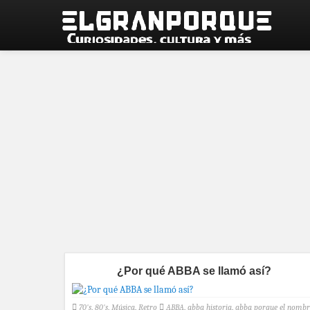
¿Por qué ABBA se llamó así?
70's
,
80's
,
Música
,
Retro
ABBA
,
abba historia
,
abba porque el nombr