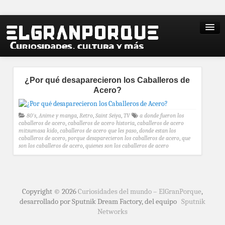
¿Por qué desaparecieron los Caballeros de
Acero?
80's
,
Anime y manga
,
Retro
,
Saint Seiya
,
TV
a donde fueron los
caballeros de acero
,
caballeros de acero historia
,
caballeros de acero
mitsumasa kido
,
caballeros de acero que les paso
,
donde estan los
caballeros de acero
,
porque desaparecieron los caballeros de acero
,
que
son los caballeros de acero
,
quienes son los caballeros de acero
Copyright © 2026
Curiosidades del mundo – ElGranPorque
,
desarrollado por Sputnik Dream Factory, del equipo
Sputnik
Networks