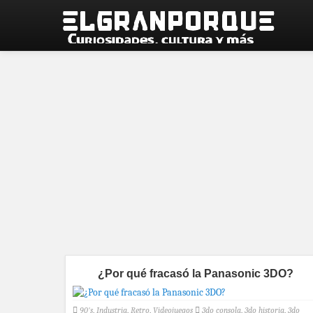
¿Por qué fracasó la Panasonic 3DO?
90's
,
Industria
,
Retro
,
Videojuegos
3do consola
,
3do historia
,
3do